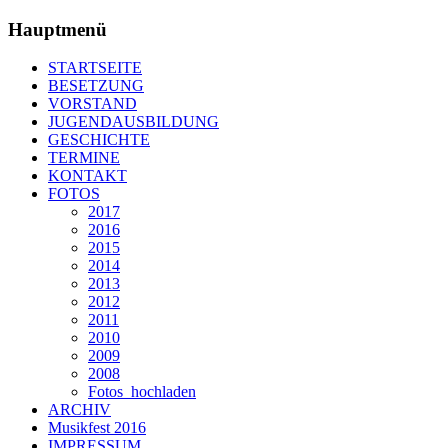
Hauptmenü
STARTSEITE
BESETZUNG
VORSTAND
JUGENDAUSBILDUNG
GESCHICHTE
TERMINE
KONTAKT
FOTOS
2017
2016
2015
2014
2013
2012
2011
2010
2009
2008
Fotos_hochladen
ARCHIV
Musikfest 2016
IMPRESSUM